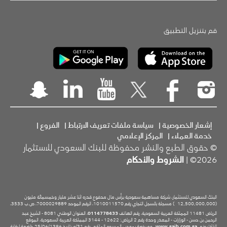
قم بتنزيل التطبيق
إشعار الخصوصية
|
سياسة ملفات تعريف الارتباط
|
الفروع
|
خدمة العملاء
|
المركز الإعلامي
© حقوق الطبع والنشر محفوظة للبنك السعودي للاستثمار
2026© |
الشروط والأحكام
البنك السعودي للاستثمار، شركة مساهمة سعودية برأس مال مدفوع قدره اثنا عشر مليار وخمسمائة مليون
(12,500,000,000
) مسجلة بالسجل التجاري رقم 1010011570، الرقم الموحد 7000029889، ص.ب 3533،
الرياض 11481 المملكة العربية السعودية، رقم الهاتف
0114778433
، العنوان الوطني 8081 - الشيخ عبد
الرحمن بن حسن - الوزارات - المعذر وحدة رقم 2 الرياض: 12622 - 3144 المملكة العربية السعودية، الموقع
الإلكتروني
www.saib.com.sa
، ومرخصة بموجب المرسوم الملكي رقم 31/م بتاريخ 25/06/1396 خاضعة لرقابة