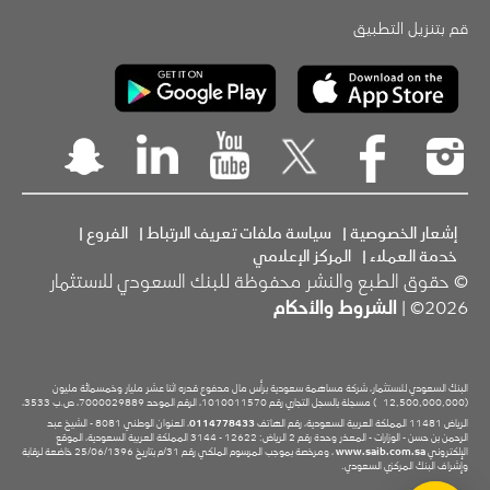
قم بتنزيل التطبيق
إشعار الخصوصية
|
سياسة ملفات تعريف الارتباط
|
الفروع
|
خدمة العملاء
|
المركز الإعلامي
© حقوق الطبع والنشر محفوظة للبنك السعودي للاستثمار
2026© |
الشروط والأحكام
البنك السعودي للاستثمار، شركة مساهمة سعودية برأس مال مدفوع قدره اثنا عشر مليار وخمسمائة مليون
(12,500,000,000
) مسجلة بالسجل التجاري رقم 1010011570، الرقم الموحد 7000029889، ص.ب 3533،
الرياض 11481 المملكة العربية السعودية، رقم الهاتف
0114778433
، العنوان الوطني 8081 - الشيخ عبد
الرحمن بن حسن - الوزارات - المعذر وحدة رقم 2 الرياض: 12622 - 3144 المملكة العربية السعودية، الموقع
الإلكتروني
www.saib.com.sa
، ومرخصة بموجب المرسوم الملكي رقم 31/م بتاريخ 25/06/1396 خاضعة لرقابة
وإشراف البنك المركزي السعودي.