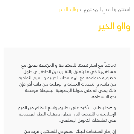
مسار التنقل
استثمارنا في المجتمع
وااو الخير
وااو الخير
تماشياً مع استراتيجيتنا للاستدامة و المرتبطة بعمق مع
مساهمينا في ما يتعلق بالتقارب بين الحاجة إلى حلول
مصرفية متوافقة مع المعتقدات الدينية و القيم الثقافية
من جانب، و التحديات المحلية و الوطنية من جانب آخر، فإن
ذلك يعني أنه حتى حلولنا المصرفية البسيطة موجهة
نحو الاستدامة.
و هذا يتطلب التأكيد على تطبيق واسع النطاق من القيم
الإسلامية و الثقافية التي تتجاوز وجهات النظر المحدودة
على تطبيقات التمويل الإسلامي.
إن إطار الاستدامة للبنك السعودي للاستثمار، فريد من