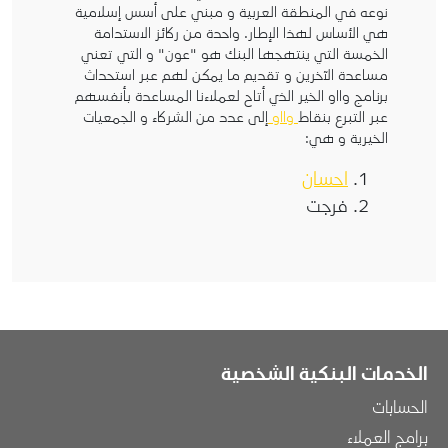
نوعه في المنطقة العربية و مبني على أسس إسلامية
هي الأساس لهذا الإطار. واحدة من ركائز الاستدامة
الخمسة التي ينتهجها البنك هو "عون" و التي تعني
مساعدة الآخرين و تقديم ما يمكن لهم عبر استحداث
برنامج وااو الخير الذي أتاح لعملاءنا المساعدة بأنفسهم
عبر التبرع بنقاط
وااو
إلى عدد من الشركاء و الجمعيات
الخيرية و هي:
احسان
فرجت
الخدمات البنكية الشخصية
الحسابات
برامج العملاء