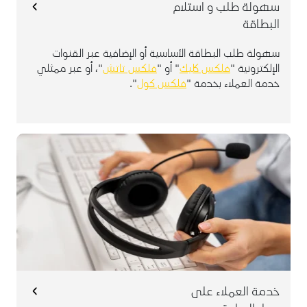
سهولة طلب و استلام
البطاقة
سهولة طلب البطاقة الأساسية أو الإضافية عبر القنوات
الإلكترونية "
فلكس كليك
" أو "
فلكس تاتش
"، أو عبر ممثلي
خدمة العملاء بخدمة "
فلكس كول
".
خدمتك متاحة على مدار الساعة عبر ممثلي خدمة العملاء
". بكل سهولة ومرونة، اتصل على
فلكس كول
"
من داخل المملكة العربية السعودية أو على
8001248000
من خارج المملكة العربية
966114183100+
الرقم
السعودية.
خدمة العملاء على