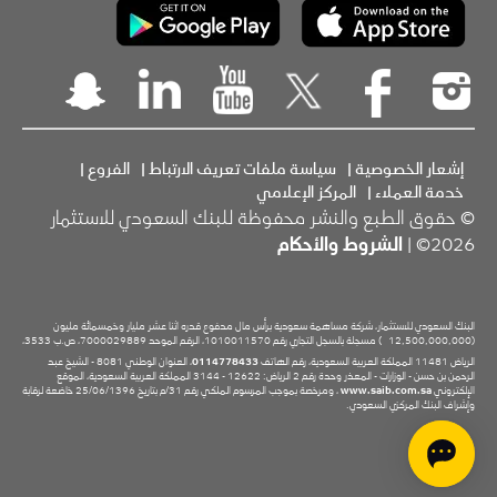
إشعار الخصوصية
|
سياسة ملفات تعريف الارتباط
|
الفروع
|
خدمة العملاء
|
المركز الإعلامي
© حقوق الطبع والنشر محفوظة للبنك السعودي للاستثمار
2026© |
الشروط والأحكام
البنك السعودي للاستثمار، شركة مساهمة سعودية برأس مال مدفوع قدره اثنا عشر مليار وخمسمائة مليون
(12,500,000,000
) مسجلة بالسجل التجاري رقم 1010011570، الرقم الموحد 7000029889، ص.ب 3533،
الرياض 11481 المملكة العربية السعودية، رقم الهاتف
0114778433
، العنوان الوطني 8081 - الشيخ عبد
الرحمن بن حسن - الوزارات - المعذر وحدة رقم 2 الرياض: 12622 - 3144 المملكة العربية السعودية، الموقع
الإلكتروني
www.saib.com.sa
، ومرخصة بموجب المرسوم الملكي رقم 31/م بتاريخ 25/06/1396 خاضعة لرقابة
وإشراف البنك المركزي السعودي.