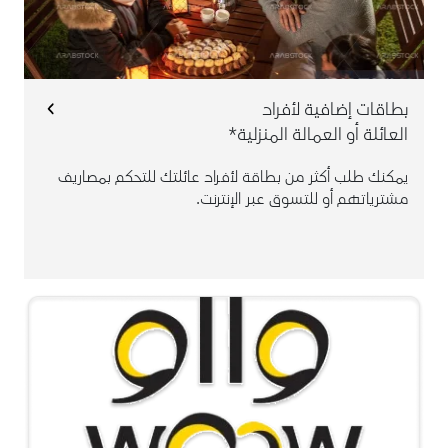
تشجيعهم على التحكم بميزاينة مصروفاتهم.
* تطبق الرسوم على البطاقة الإضافية
بطاقات إضافية لأفراد
العائلة أو العمالة المنزلية*
يمكنك طلب أكثر من بطاقة لأفراد عائلتك للتحكم بمصاريف
مشترياتهم أو للتسوق عبر الإنترنت.
يمكنك استبدال النقاط المكتسبة بمكافآت مميزة وعديدة
كأميال السفر ، قسائم شرائية والجوائز والهدايا وغيرها الكثير.
.
هنا
للمزيد من المعلومات اضغط