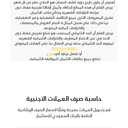
يُفترض أن يكون تاريخ دورة كشف الحساب هو الحادي عشر من كل شهر
يرجى العلم أن هذه المبالغ مُحاكاة، وتُمثل أرقامًا تقريبية فقط، دون
مراعاة التزاماتك الشهرية ونتائج مكتب الائتمان.
تشمل المصروفات الأخرى جميع التكاليف التشغيلية وغير التشغيلية،
بما في ذلك على سبيل المثال لا الحصر القروض والمخصصات
والالتزامات المالية المتنوعة.
يرجى العلم أن الحد الائتماني المحتسب هو مبلغ تقريبي فقط، دون
الاخذ في عين الاعتبار المصاريف والالتزامات الائتمانية الشهرية.
لمعرفة الحد الائتماني بدقة يرجى الاتصال بنا على الهاتف المصرفي
8000-124-800
أو تفضل بزيارة أقرب
فرع
.
تخضع جميع بطاقات الائتمان للموافقة الائتمانية..
حاسبة صرف العملات الأجنبية
قم بتحويل العملات بسرعة وفقًا لأسعار الصرف الإرشادية
الخاصة بالبنك السعودي للاستثمار