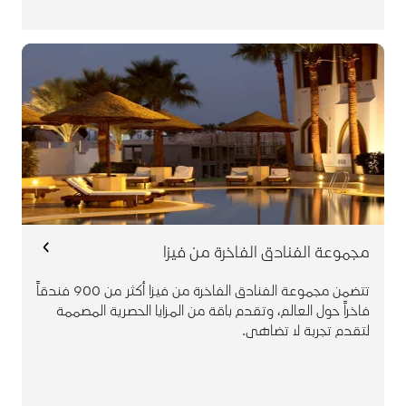
العروض:
أفضل سعر متاح
ترقية مباشرة للغرفة فور الوصول
"واي فاي" مجاني في الغرفة
وجبة إفطار مجانية يومياً
رصيد بمبلغ 24 دولار أمريكي للأطعمة والأشربة
حالة الضيف "VIP"
تسجيل الخروج الساعة 3 عصراً (حسب الطلب)
هنا
للاستفادة من العرض، يجب الحجز من
مجموعة الفنادق الفاخرة من فيزا
تتضمن مجموعة الفنادق الفاخرة من فيزا أكثر من 900 فندقاً
فاخراً حول العالم، وتقدم باقة من المزايا الحصرية المصممة
لتقدم تجربة لا تضاهى.