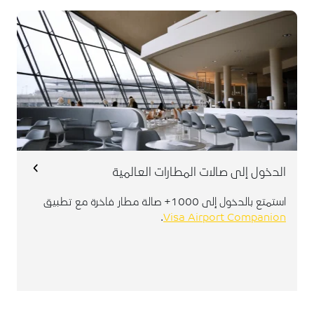
التسجيل في التطبيق ضروري لتفعيل ميزة الصالة لبطاقة فيزا
بلاتينوم الائتمانية الخاصة بك
: مجموع العمليات الدولية ١٠٠ دولار أمريكي خلال
الأهلية
سيطبق اعتبارًا من 2 فبراير 2026
٩٠ يوم.
لصاحب البطاقة فقط, غير مسموح دخول
أهلية الضيف:
الضيوف.
عدد مرات الاستخدام المسموح بها قبل استيفاء شرط
الدخول إلى صالات المطارات العالمية
: لا يُسمح بالاستخدام في حال عدم استيفاء شرط
الأهلية
الأهلية.
استمتع بالدخول إلى 1000+ صالة مطار فاخرة مع تطبيق
اجمالي عدد مرات الاستخدام لكل سنة تقويمية بعد استيفاء
.
Visa Airport Companion
: 6
شرط الأهلية
للمزيد من التفاصيل يرجى تسجيل الدخول إلى تطبيق Visa
Companion